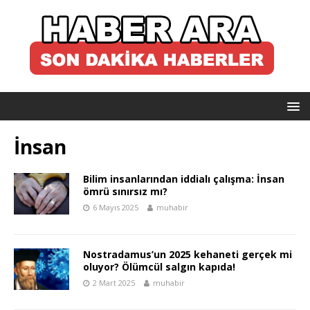
İnsan
Bilim insanlarından iddialı çalışma: İnsan
ömrü sınırsız mı?
6 Mayıs 2025
muhabir
Nostradamus’un 2025 kehaneti gerçek mi
oluyor? Ölümcül salgın kapıda!
2 Mart 2025
muhabir