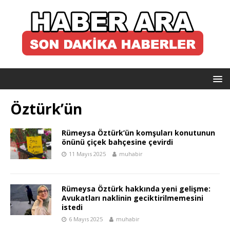
Öztürk’ün
Rümeysa Öztürk’ün komşuları konutunun
önünü çiçek bahçesine çevirdi
11 Mayıs 2025
muhabir
Rümeysa Öztürk hakkında yeni gelişme:
Avukatları naklinin geciktirilmemesini
istedi
6 Mayıs 2025
muhabir