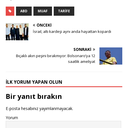
ABD
MUAF
TARIFE
ÖNCEKI
İsrail, altı kardeşi aynı anda hayattan kopardı
SONRAKI
Bıçaklı akın peşini bırakmıyor: Bolsonaro’ya 12
saatlik ameliyat
İLK YORUM YAPAN OLUN
Bir yanıt bırakın
E-posta hesabınız yayımlanmayacak.
Yorum