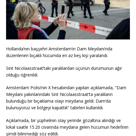
Hollanda’nın başşehri Amsterdam’ın Dam Meydanı’nda
düzenlenen bıçaklı hücumda en az beş kişi yaralandı.
Sint Nicolaasstraat’taki yaralılardan üçünün durumunun ağır
olduğu öğrenildi.
Amsterdam Polisi’nin X hesabından yapılan açıklamada, “Dam
Meydanı yakınlarındaki Sint Nicolaasstraat’ta yaralıların
bulunduğu bir bıçaklama olayı meydana geldi. Dam’da
bulunuyoruz ve bölgeyi kapattık” tabirleri kullanıldı.
Açıklamada, bir şüphelinin olay yerinde gözaltına alındığı ve
lokal saatle 15.20 civarında meydana gelen hücumun hedefinin
şimdi bilinmediği söz edildi.