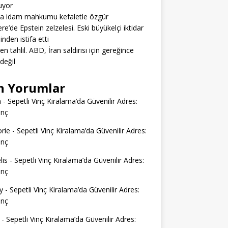
uyor
da idam mahkumu kefaletle özgür
tere’de Epstein zelzelesi. Eski büyükelçi iktidar
inden istifa etti
en tahlil. ABD, İran saldırısı için gereğince
 değil
n Yorumlar
n
-
Sepetli Vinç Kiralama’da Güvenilir Adres:
inç
rie
-
Sepetli Vinç Kiralama’da Güvenilir Adres:
inç
lis
-
Sepetli Vinç Kiralama’da Güvenilir Adres:
inç
y
-
Sepetli Vinç Kiralama’da Güvenilir Adres:
inç
-
Sepetli Vinç Kiralama’da Güvenilir Adres: