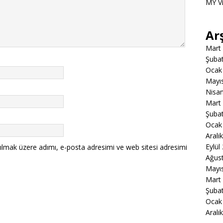
MY V
Ar
Mart
Şuba
Ocak
Mayı
Nisa
Mart
Şuba
Ocak
Aralı
Eylül
ılmak üzere adımı, e-posta adresimi ve web sitesi adresimi
Ağus
Mayı
Mart
Şuba
Ocak
Aralı