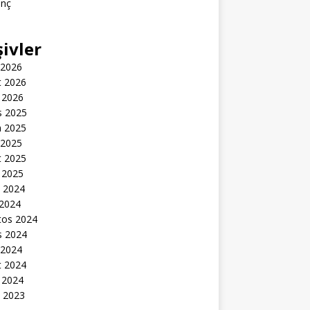
inç
şivler
 2026
t 2026
 2026
s 2025
n 2025
 2025
t 2025
 2025
k 2024
 2024
tos 2024
s 2024
 2024
t 2024
 2024
k 2023