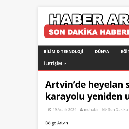
BILIM & TEKNOLOJI
DÜNYA
EĞI
İLETIŞIM
Artvin’de heyelan
karayolu yeniden u
19 Aralık 2024
muhabir
Son Dakika
Bölge Artvin