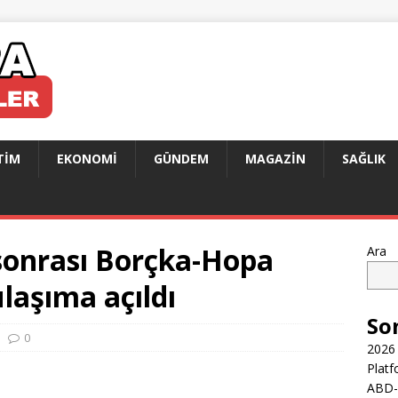
TIM
EKONOMI
GÜNDEM
MAGAZIN
SAĞLIK
 sonrası Borçka-Hopa
Ara
laşıma açıldı
So
0
2026 
Platf
ABD-İ