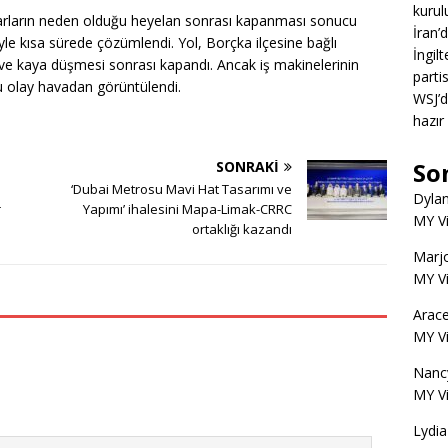
kurul
arların neden olduğu heyelan sonrası kapanması sonucu
İran’
yle kısa sürede çözümlendi. Yol, Borçka ilçesine bağlı
İngil
ve kaya düşmesi sonrası kapandı. Ancak iş makinelerinin
partis
bu olay havadan görüntülendi.
WSJ’d
hazır
So
SONRAKI
‘Dubai Metrosu Mavi Hat Tasarımı ve
Dyla
r
Yapımı’ ihalesini Mapa-Limak-CRRC
MY V
ortaklığı kazandı
Marjo
MY V
Arace
MY V
Nanc
MY V
Lydia