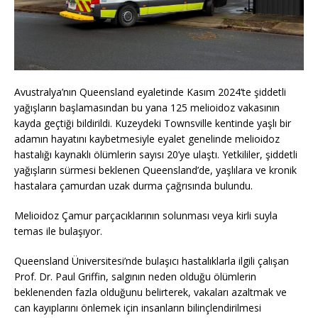
Avustralya’nın Queensland eyaletinde Kasım 2024’te şiddetli
yağışların başlamasından bu yana 125 melioidoz vakasının
kayda geçtiği bildirildi. Kuzeydeki Townsville kentinde yaşlı bir
adamın hayatını kaybetmesiyle eyalet genelinde melioidoz
hastalığı kaynaklı ölümlerin sayısı 20’ye ulaştı. Yetkililer, şiddetli
yağışların sürmesi beklenen Queensland’de, yaşlılara ve kronik
hastalara çamurdan uzak durma çağrısında bulundu.
Melioidoz Çamur parçacıklarının solunması veya kirli suyla
temas ile bulaşıyor.
Queensland Üniversitesi’nde bulaşıcı hastalıklarla ilgili çalışan
Prof. Dr. Paul Griffin, salgının neden olduğu ölümlerin
beklenenden fazla olduğunu belirterek, vakaları azaltmak ve
can kayıplarını önlemek için insanların bilinçlendirilmesi