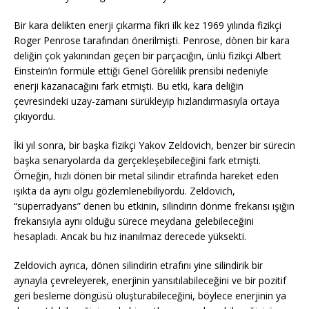
Bir kara delikten enerji çıkarma fikri ilk kez 1969 yılında fizikçi
Roger Penrose tarafından önerilmişti. Penrose, dönen bir kara
deliğin çok yakınından geçen bir parçacığın, ünlü fizikçi Albert
Einstein’ın formüle ettiği Genel Görelilik prensibi nedeniyle
enerji kazanacağını fark etmişti. Bu etki, kara deliğin
çevresindeki uzay-zamanı sürükleyip hızlandırmasıyla ortaya
çıkıyordu.
İki yıl sonra, bir başka fizikçi Yakov Zeldovich, benzer bir sürecin
başka senaryolarda da gerçekleşebileceğini fark etmişti.
Örneğin, hızlı dönen bir metal silindir etrafında hareket eden
ışıkta da aynı olgu gözlemlenebiliyordu. Zeldovich,
“süperradyans” denen bu etkinin, silindirin dönme frekansı ışığın
frekansıyla aynı olduğu sürece meydana gelebileceğini
hesapladı. Ancak bu hız inanılmaz derecede yüksekti.
Zeldovich ayrıca, dönen silindirin etrafını yine silindirik bir
aynayla çevreleyerek, enerjinin yansıtılabileceğini ve bir pozitif
geri besleme döngüsü oluşturabileceğini, böylece enerjinin ya