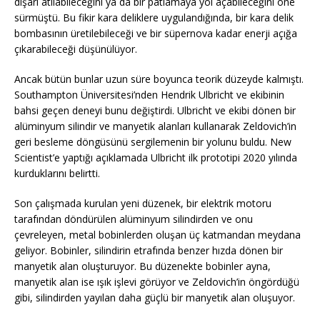
dışarı atılabileceğini ya da bir patlamaya yol açabileceğini öne
sürmüştü. Bu fikir kara deliklere uygulandığında, bir kara delik
bombasının üretilebileceği ve bir süpernova kadar enerji açığa
çıkarabileceği düşünülüyor.
Ancak bütün bunlar uzun süre boyunca teorik düzeyde kalmıştı.
Southampton Üniversitesi’nden Hendrik Ulbricht ve ekibinin
bahsi geçen deneyi bunu değiştirdi. Ulbricht ve ekibi dönen bir
alüminyum silindir ve manyetik alanları kullanarak Zeldovich’in
geri besleme döngüsünü sergilemenin bir yolunu buldu. New
Scientist’e yaptığı açıklamada Ulbricht ilk prototipi 2020 yılında
kurduklarını belirtti.
Son çalışmada kurulan yeni düzenek, bir elektrik motoru
tarafından döndürülen alüminyum silindirden ve onu
çevreleyen, metal bobinlerden oluşan üç katmandan meydana
geliyor. Bobinler, silindirin etrafında benzer hızda dönen bir
manyetik alan oluşturuyor. Bu düzenekte bobinler ayna,
manyetik alan ise ışık işlevi görüyor ve Zeldovich’in öngördüğü
gibi, silindirden yayılan daha güçlü bir manyetik alan oluşuyor.