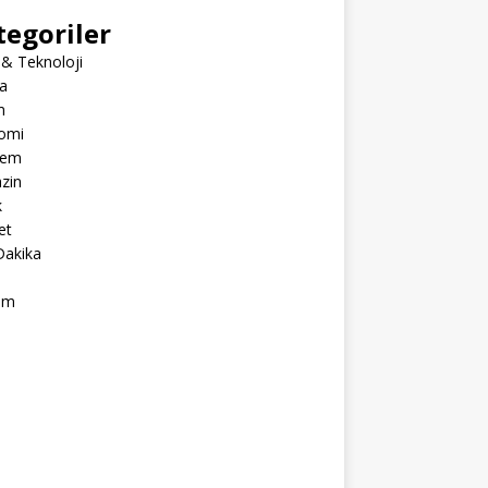
tegoriler
 & Teknoloji
a
m
omi
dem
zin
k
et
Dakika
ım