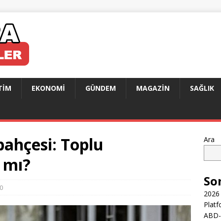
TIM
EKONOMI
GÜNDEM
MAGAZIN
SAĞLIK
ahçesi: Toplu
Ara
ı mı?
So
0
2026 
Platf
ABD-İ