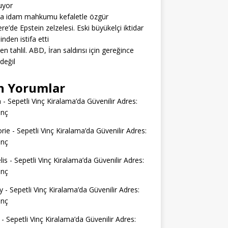
uyor
da idam mahkumu kefaletle özgür
tere’de Epstein zelzelesi. Eski büyükelçi iktidar
inden istifa etti
en tahlil. ABD, İran saldırısı için gereğince
 değil
n Yorumlar
n
-
Sepetli Vinç Kiralama’da Güvenilir Adres:
inç
rie
-
Sepetli Vinç Kiralama’da Güvenilir Adres:
inç
lis
-
Sepetli Vinç Kiralama’da Güvenilir Adres:
inç
y
-
Sepetli Vinç Kiralama’da Güvenilir Adres:
inç
-
Sepetli Vinç Kiralama’da Güvenilir Adres: