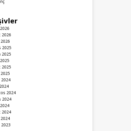
inç
şivler
 2026
t 2026
 2026
s 2025
n 2025
 2025
t 2025
 2025
k 2024
 2024
tos 2024
s 2024
 2024
t 2024
 2024
k 2023