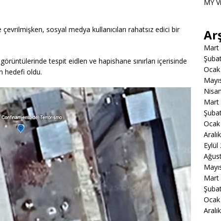
MY V
evrilmişken, sosyal medya kullanıcıları rahatsız edici bir
Ar
Mart
Şuba
örüntülerinde tespit eidlen ve hapishane sınırları içerisinde
Ocak
n hedefi oldu.
Mayı
Nisa
Mart
Şuba
Ocak
Aralı
Eylül
Ağus
Mayı
Mart
Şuba
Ocak
Aralı