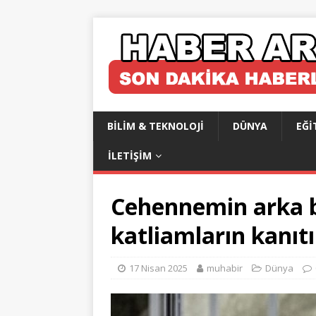
BILIM & TEKNOLOJI
DÜNYA
EĞI
İLETIŞIM
Cehennemin arka b
katliamların kanıt
17 Nisan 2025
muhabir
Dünya