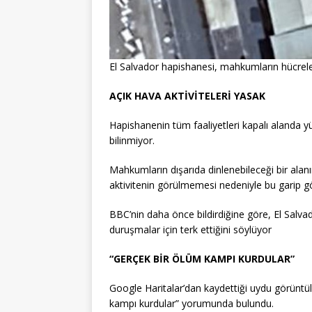
El Salvador hapishanesi, mahkumların hücreler
AÇIK HAVA AKTİVİTELERİ YASAK
Hapishanenin tüm faaliyetleri kapalı alanda yü
bilinmiyor.
Mahkumların dışarıda dinlenebileceği bir ala
aktivitenin görülmemesi nedeniyle bu garip gö
BBC’nin daha önce bildirdiğine göre, El Salvador
duruşmalar için terk ettiğini söylüyor
“GERÇEK BİR ÖLÜM KAMPI KURDULAR”
Google Haritalar’dan kaydettiği uydu görüntül
kampı kurdular” yorumunda bulundu.