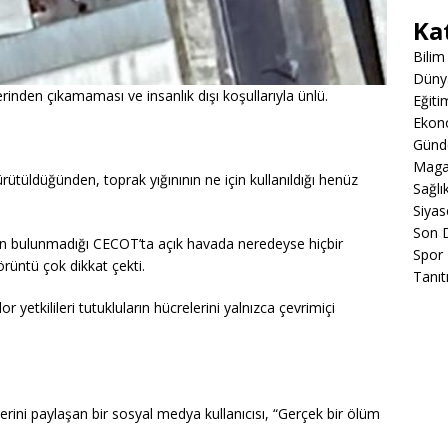
Ka
Bilim
Düny
inden çıkamaması ve insanlık dışı koşullarıyla ünlü.
Eğiti
Ekon
Gün
Maga
rütüldüğünden, toprak yığınının ne için kullanıldığı henüz
Sağlı
Siyas
Son 
nın bulunmadığı CECOT’ta açık havada neredeyse hiçbir
Spor
rüntü çok dikkat çekti.
Tanıt
 yetkilileri tutukluların hücrelerini yalnızca çevrimiçi
erini paylaşan bir sosyal medya kullanıcısı, “Gerçek bir ölüm