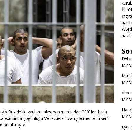
kurul
İran’
İngil
partis
WSJ’d
hazır
So
Dyla
MY V
Marjo
MY V
Arace
MY V
Nanc
ib Bukele ile varılan anlaşmanın ardından 200’den fazla
MY V
ma kapsamında çoğunluğu Venezuelalı olan göçmenler ülkenin
nda tutuluyor.
Lydia