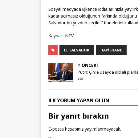
Sosyal medyada işkence iddiaları hızla yayılırk
kadar acımasız olduğunun farkında olduğunu 
Salvador bu yüzden seçildi.” ifadelerini kulland
Kaynak: NTV
EL SALVADOR
HAPISHANE
ÖNCEKI
Putin: Çin’le uzayda iddialı planl
var
İLK YORUM YAPAN OLUN
Bir yanıt bırakın
E-posta hesabınız yayımlanmayacak.