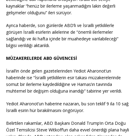
kaynaklar “henüz bir ilerleme yaşanmadığını lakin değerli
gelişmeler olduğunu” ileri sürüyor.
Ayrıca haberde, son günlerde ABD’li ve İsrailli yetkililerle
görüşen İsrailli esirlerin ailelerine de “önemli ilerlemeler
sağlandığı ve iki hafta içinde bir muahedeye varılabileceği”
bilgisi verildiği aktarıldı.
MÜZAKERELERDE ABD GÜVENCESİ
İsrail’in önde gelen gazetelerinden Yediot Aharonot’un
haberinde ise “İsrailli yetkililerin esir takası müzakerelerinde
somut bir ilerleme kaydedildiğine ve Hamas’ın tavrında
muhtemel bir değişim olduğuna inandığı” tabirine yer verildi.
Yediot Aharonot’un haberine nazaran, bu son teklif 9 ila 10 sağ
İsrailli esirin hür bırakılmasını öngörüyor.
Belirtilen rakamlar, ABD Başkanı Donald Trump’ın Orta Doğu
Özel Temsilcisi Steve Witkoff’un daha evvel önerdiği plana hayli