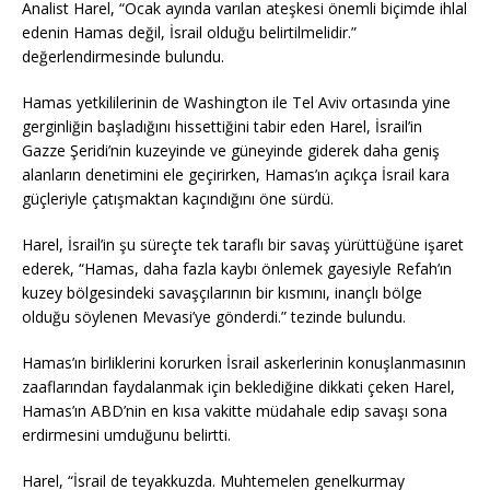
Analist Harel, “Ocak ayında varılan ateşkesi önemli biçimde ihlal
edenin Hamas değil, İsrail olduğu belirtilmelidir.”
değerlendirmesinde bulundu.
Hamas yetkililerinin de Washington ile Tel Aviv ortasında yine
gerginliğin başladığını hissettiğini tabir eden Harel, İsrail’in
Gazze Şeridi’nin kuzeyinde ve güneyinde giderek daha geniş
alanların denetimini ele geçirirken, Hamas’ın açıkça İsrail kara
güçleriyle çatışmaktan kaçındığını öne sürdü.
Harel, İsrail’in şu süreçte tek taraflı bir savaş yürüttüğüne işaret
ederek, “Hamas, daha fazla kaybı önlemek gayesiyle Refah’ın
kuzey bölgesindeki savaşçılarının bir kısmını, inançlı bölge
olduğu söylenen Mevasi’ye gönderdi.” tezinde bulundu.
Hamas’ın birliklerini korurken İsrail askerlerinin konuşlanmasının
zaaflarından faydalanmak için beklediğine dikkati çeken Harel,
Hamas’ın ABD’nin en kısa vakitte müdahale edip savaşı sona
erdirmesini umduğunu belirtti.
Harel, “İsrail de teyakkuzda. Muhtemelen genelkurmay