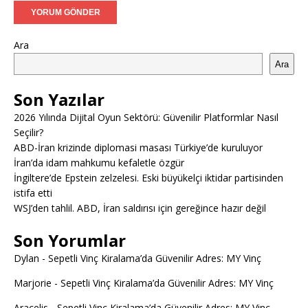
Ara
Ara
Son Yazılar
2026 Yılında Dijital Oyun Sektörü: Güvenilir Platformlar Nasıl
Seçilir?
ABD-İran krizinde diplomasi masası Türkiye’de kuruluyor
İran’da idam mahkumu kefaletle özgür
İngiltere’de Epstein zelzelesi. Eski büyükelçi iktidar partisinden
istifa etti
WSJ’den tahlil. ABD, İran saldırısı için gereğince hazır değil
Son Yorumlar
Dylan
-
Sepetli Vinç Kiralama’da Güvenilir Adres: MY Vinç
Marjorie
-
Sepetli Vinç Kiralama’da Güvenilir Adres: MY Vinç
Aracelis
-
Sepetli Vinç Kiralama’da Güvenilir Adres: MY Vinç