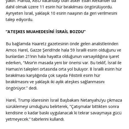
yakın. Planda, ABD vatandaşı olan asker Edan Alexander da
dahil olmak üzere 11 esirin hür bırakılması öngörülüyordu.
Ayrıyeten İsrail, yaklaşık 10 esirin naaşının da geri verilmesini
talep ediyordu.
“ATEŞKES MUAHEDESİNİ İSRAİL BOZDU”
Bu bağlamda Haaretz gazetesinin önde gelen analistlerinden
Amos Harel, Gazze Şeridi’nde hala 59 İsrailli esirin olduğunu ve
bunlardan 21’inin hala hayatta olduğunun varsayıldığına işaret
ederken, “Mısır’ın masada yeni bir önerisi var. Bu teklif, İsrail ile
Hamas’ın talepleri ortasında orta yol buluyor. 8 İsrailli esirin hür
bırakılması karşılığında çok sayıda Filistinli esirin hür
bırakılmasını ve yaklaşık iki aylık ateşkes sağlanmasını
öngörüyor.” dedi.
Harel, Trump idaresinin İsrail Başbakanı Netanyahu’yu çıkmaza
sürüklemeyi umduğunu belirterek, “Çatışmalar bittikten sonra
kendisine o kadar baskı uygulanacak ki tekrar savaşmaya gücü
yetmeyecek.” tabirlerini kullandı.