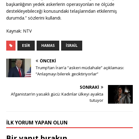
başkanlığının yedek askerlerin operasyonları ne ölçüde
destekleyebileceği konusundaki telaşlarından etkilenmiş
durumda.” sözlerini kullandı.
Kaynak: NTV
ESIR
HAMAS
İSRAIL
ÖNCEKI
Trump’tan İran’a “askeri müdahale” açıklaması:
“Anlaşmayı bilerek geciktiriyorlar”
SONRAKI
Afganistan’ın yasaklı gücü: Kadınlar ülkeyi ayakta
tutuyor
İLK YORUM YAPAN OLUN
Bir yanıt bırakın