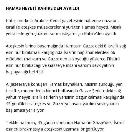
HAMAS HEYETİ KAHİRE’DEN AYRILDI
Katar merkezli Arabi el-Cedid gazetesinin haberine nazaran,
İsrail ile ateşkes müzakerelerini yürüten Hamas heyeti, Mısırlı
yetkililerle görüştükten sonra istişare için Kahire’den ayrıldı.
Ateşkesin birinci basamağında Hamas’ın Gazze’deki 8 İsrailli sağ
esiri hür bırakması karşılığında İsrail’in hapishanelerdeki 66
müebbet mahkum ve Gazze’den alıkoyduğu yüzlerce Filistinli
esiri hür bırakacağı ve Gazze’ye insani yardım sevkiyatının
başlayacağı belirtildi.
Al Jazeera’ya konuşan Hamas kaynakları, Mısır’ın sunduğu yeni
teklifte, muahedenin birinci haftasında Gazze Şeridi’ndeki sağ
yahut meyyit İsrailli esirlerin yarısının özgür kalması karşılığında
45 günlük bir ateşkes ve Gazze’ye insani yardım sevkiyatının
başlaması yer alıyor.
Teklife nazaran, 45 günün sonunda Hamas’ın Gazze’deki İsrailli
esirleri bırakmasıyla ateşkesin uzaması öngörülüyor.