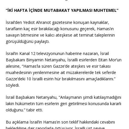
“İKİ HAFTA İÇİNDE MUTABAKAT YAPILMASI MUHTEMEL”
İsrail’den Yediot Ahranot gazetesine konuşan kaynaklar,
tarafların kaç esir bırakılacağı konusunu geçerek, Hamas’ın
savaşın bitmesine ve kalıcı ateşkese ait teminat taleplerinin
görüşüldüğünü paylaştı.
İsrail’in Kanal 12 televizyonunun haberine nazaran, İsrail
Başbakanı Binyamin Netanyahu, İsrailli esirlerden Eitan Mor’un
ailesine, “Hamas’la süren Gazze’de ateşkes ve esir takası
muahedesinin yenilenmesine ait müzakerelerde tek seferde
Gazze’deki 10 İsrailli esirin hür bırakılmasını amaçladıklarını.”
söyledi.
İsrail Başbakanı Netanyahu, “Anlaşmanın şimdi katılaşmadığını
lakin hükümetin tüm esirlerin geri getirilmesi konusunda kararlı
olduğunu.” tabir etti.
Bu açıklama İsrail’in Hamas’ın son teklif hakkındaki cevabını
beklediğine dair raporlarla örtüşüyor. İsrailli üst seviye