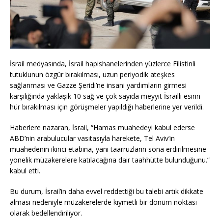
İsrail medyasında, İsrail hapishanelerinden yüzlerce Filistinli
tutuklunun özgür bırakılması, uzun periyodik ateşkes
sağlanması ve Gazze Şeridi’ne insani yardımların girmesi
karşılığında yaklaşık 10 sağ ve çok sayıda meyyit İsrailli esirin
hür bırakılması için görüşmeler yapıldığı haberlerine yer verildi.
Haberlere nazaran, İsrail, “Hamas muahedeyi kabul ederse
ABD’nin arabulucular vasıtasıyla harekete, Tel Aviv’in
muahedenin ikinci etabına, yani taarruzların sona erdirilmesine
yönelik müzakerelere katılacağına dair taahhütte bulunduğunu.”
kabul etti.
Bu durum, İsrail’in daha evvel reddettiği bu talebi artık dikkate
alması nedeniyle müzakerelerde kıymetli bir dönüm noktası
olarak bedellendiriliyor.