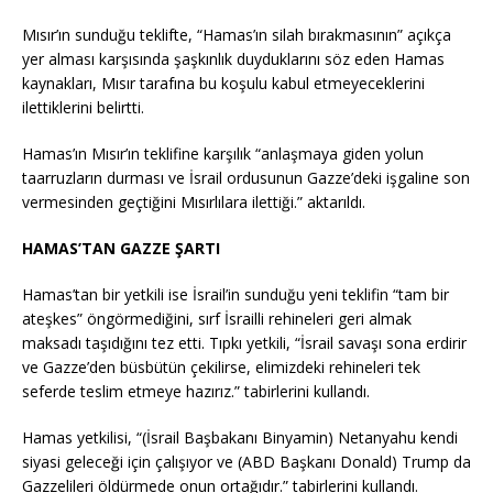
Mısır’ın sunduğu teklifte, “Hamas’ın silah bırakmasının” açıkça
yer alması karşısında şaşkınlık duyduklarını söz eden Hamas
kaynakları, Mısır tarafına bu koşulu kabul etmeyeceklerini
ilettiklerini belirtti.
Hamas’ın Mısır’ın teklifine karşılık “anlaşmaya giden yolun
taarruzların durması ve İsrail ordusunun Gazze’deki işgaline son
vermesinden geçtiğini Mısırlılara ilettiği.” aktarıldı.
HAMAS’TAN GAZZE ŞARTI
Hamas’tan bir yetkili ise İsrail’in sunduğu yeni teklifin “tam bir
ateşkes” öngörmediğini, sırf İsrailli rehineleri geri almak
maksadı taşıdığını tez etti. Tıpkı yetkili, “İsrail savaşı sona erdirir
ve Gazze’den büsbütün çekilirse, elimizdeki rehineleri tek
seferde teslim etmeye hazırız.” tabirlerini kullandı.
Hamas yetkilisi, “(İsrail Başbakanı Binyamin) Netanyahu kendi
siyasi geleceği için çalışıyor ve (ABD Başkanı Donald) Trump da
Gazzelileri öldürmede onun ortağıdır.” tabirlerini kullandı.