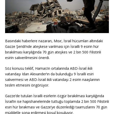
Basındaki haberlere nazaran, Mısır, İsrail hücumları altındaki
Gazze Şeridi’nde ateşkese varılması için İsrailli 9 esirin hür
bırakılması karşılığında 70 gün ateşkes ve 2 bin 500 Filistinli
esirin salıverilmesini önerdi.
Söz konusu teklif, Hamas’ın ortalarında ABD-İsrail ikili
vatandaşı Idan Alexander’ın da bulunduğu 9 İsrailli esiri
salıvermesi ve ABD-İsrail ikili vatandaşı 2 esirin naaşlarının
teslim etmesini öngörüyor.
Gazze’de tutulan İsrailli esirlerin özgür bırakılması karşılığında
İsrail’in ise hapishanelerinde tuttuğu toplamda 2 bin 500 Filistinli
esiri hür bırakması ve Gazze’ye düzenlediği taarruzlarını 70 gün
müddetle sona erdirmesi koşul koşuluyor.