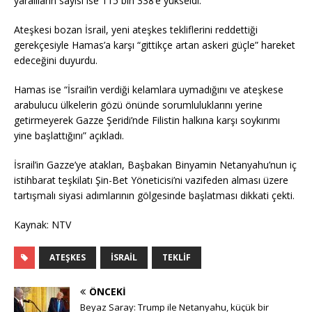
yaralıların sayısı ise 115 bin 338’e yükseldi.
Ateşkesi bozan İsrail, yeni ateşkes tekliflerini reddettiği
gerekçesiyle Hamas’a karşı “gittikçe artan askeri güçle” hareket
edeceğini duyurdu.
Hamas ise “İsrail’in verdiği kelamlara uymadığını ve ateşkese
arabulucu ülkelerin gözü önünde sorumluluklarını yerine
getirmeyerek Gazze Şeridi’nde Filistin halkına karşı soykırımı
yine başlattığını” açıkladı.
İsrail’in Gazze’ye atakları, Başbakan Binyamin Netanyahu’nun iç
istihbarat teşkilatı Şin-Bet Yöneticisi’ni vazifeden alması üzere
tartışmalı siyasi adımlarının gölgesinde başlatması dikkati çekti.
Kaynak: NTV
ATEŞKES
İSRAIL
TEKLIF
ÖNCEKI
Beyaz Saray: Trump ile Netanyahu, küçük bir