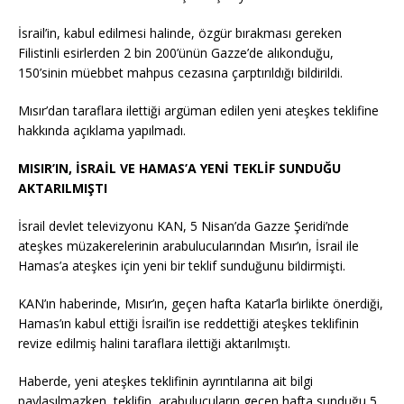
İsrail’in, kabul edilmesi halinde, özgür bırakması gereken
Filistinli esirlerden 2 bin 200’ünün Gazze’de alıkonduğu,
150’sinin müebbet mahpus cezasına çarptırıldığı bildirildi.
Mısır’dan taraflara ilettiği argüman edilen yeni ateşkes teklifine
hakkında açıklama yapılmadı.
MISIR’IN, İSRAİL VE HAMAS’A YENİ TEKLİF SUNDUĞU
AKTARILMIŞTI
İsrail devlet televizyonu KAN, 5 Nisan’da Gazze Şeridi’nde
ateşkes müzakerelerinin arabulucularından Mısır’ın, İsrail ile
Hamas’a ateşkes için yeni bir teklif sunduğunu bildirmişti.
KAN’ın haberinde, Mısır’ın, geçen hafta Katar’la birlikte önerdiği,
Hamas’ın kabul ettiği İsrail’in ise reddettiği ateşkes teklifinin
revize edilmiş halini taraflara ilettiği aktarılmıştı.
Haberde, yeni ateşkes teklifinin ayrıntılarına ait bilgi
paylaşılmazken, teklifin, arabulucuların geçen hafta sunduğu 5