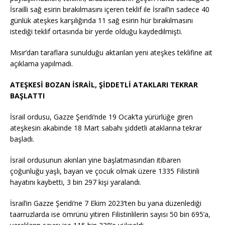
İsrailli sağ esirin bırakılmasını içeren teklif ile İsrail’in sadece 40
günlük ateşkes karşılığında 11 sağ esirin hür bırakılmasını
istediği teklif ortasında bir yerde olduğu kaydedilmişti.
Mısır’dan taraflara sunulduğu aktarılan yeni ateşkes teklifine ait
açıklama yapılmadı.
ATEŞKESİ BOZAN İSRAİL, ŞİDDETLİ ATAKLARI TEKRAR
BAŞLATTI
İsrail ordusu, Gazze Şeridi’nde 19 Ocak’ta yürürlüğe giren
ateşkesin akabinde 18 Mart sabahı şiddetli ataklarına tekrar
başladı.
İsrail ordusunun akınları yine başlatmasından itibaren
çoğunluğu yaşlı, bayan ve çocuk olmak üzere 1335 Filistinli
hayatını kaybetti, 3 bin 297 kişi yaralandı.
İsrail’in Gazze Şeridi’ne 7 Ekim 2023’ten bu yana düzenlediği
taarruzlarda ise ömrünü yitiren Filistinlilerin sayısı 50 bin 695’a,