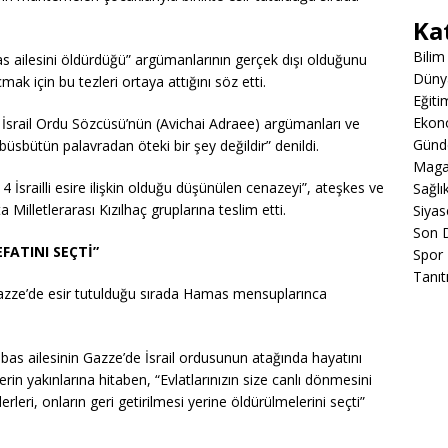
Ka
Bilim
 ailesini öldürdüğü” argümanlarının gerçek dışı olduğunu
Düny
ak için bu tezleri ortaya attığını söz etti.
Eğiti
Ekon
i İsrail Ordu Sözcüsü’nün (Avichai Adraee) argümanları ve
Gün
büsbütün palavradan öteki bir şey değildir” denildi.
Maga
4 İsrailli esire ilişkin olduğu düşünülen cenazeyi”, ateşkes ve
Sağlı
Milletlerarası Kızılhaç gruplarına teslim etti.
Siyas
Son 
FATINI SEÇTİ”
Spor
Tanıt
Gazze’de esir tutulduğu sırada Hamas mensuplarınca
as ailesinin Gazze’de İsrail ordusunun atağında hayatını
rlerin yakınlarına hitaben, “Evlatlarınızın size canlı dönmesini
leri, onların geri getirilmesi yerine öldürülmelerini seçti”