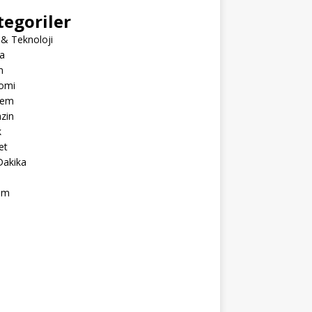
tegoriler
 & Teknoloji
a
m
omi
dem
zin
k
et
Dakika
ım