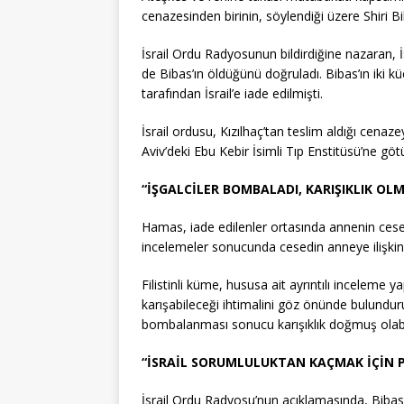
cenazesinden birinin, söylendiği üzere Shiri Bib
İsrail Ordu Radyosunun bildirdiğine nazaran, İsra
de Bibas’ın öldüğünü doğruladı. Bibas’ın ik
tarafından İsrail’e iade edilmişti.
İsrail ordusu, Kızılhaç’tan teslim aldığı cenazey
Aviv’deki Ebu Kebir İsimli Tıp Enstitüsü’ne göt
“İŞGALCİLER BOMBALADI, KARIŞIKLIK OLM
Hamas, iade edilenler ortasında annenin cesedi
incelemeler sonucunda cesedin anneye ilişkin 
Filistinli küme, hususa ait ayrıntılı inceleme y
karışabileceği ihtimalini göz önünde bulunduruyo
bombalanması sonucu karışıklık doğmuş olabil
“İSRAİL SORUMLULUKTAN KAÇMAK İÇİN 
İsrail Ordu Radyosu’nun açıklamasında, Bibas’