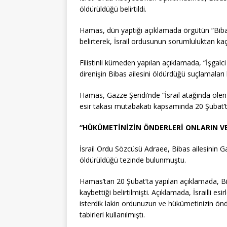
öldürüldüğü belirtildi.
Hamas, dün yaptığı açıklamada örgütün “Bibas
belirterek, İsrail ordusunun sorumluluktan kaçm
Filistinli kümeden yapılan açıklamada, “İşgalc
direnişin Bibas ailesini öldürdüğü suçlamaları 
Hamas, Gazze Şeridi’nde “İsrail atağında ölen 
esir takası mutabakatı kapsamında 20 Şubat’ta 
“HÜKÜMETİNİZİN ÖNDERLERİ ONLARIN VE
İsrail Ordu Sözcüsü Adraee, Bibas ailesinin 
öldürüldüğü tezinde bulunmuştu.
Hamas’tan 20 Şubat’ta yapılan açıklamada, Bib
kaybettiği belirtilmişti. Açıklamada, İsrailli esi
isterdik lakin ordunuzun ve hükümetinizin önder
tabirleri kullanılmıştı.