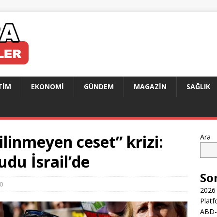
TIM
EKONOMI
GÜNDEM
MAGAZIN
SAĞLIK
ilinmeyen ceset” krizi:
Ara
udu İsrail’de
So
0
2026 
Platf
ABD-İ