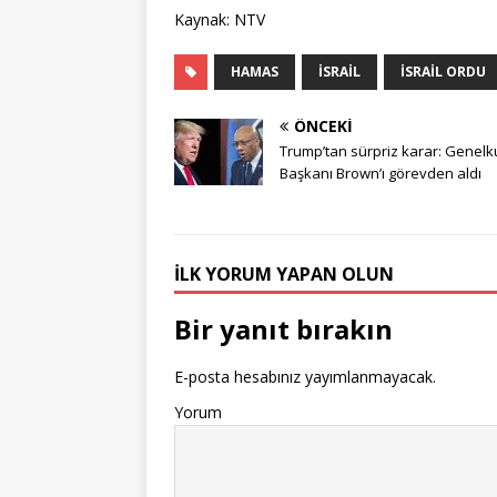
Kaynak: NTV
HAMAS
İSRAIL
İSRAIL ORDU
ÖNCEKI
Trump’tan sürpriz karar: Genel
Başkanı Brown’ı görevden aldı
İLK YORUM YAPAN OLUN
Bir yanıt bırakın
E-posta hesabınız yayımlanmayacak.
Yorum