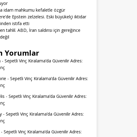
uyor
da idam mahkumu kefaletle özgür
tere’de Epstein zelzelesi. Eski büyükelçi iktidar
inden istifa etti
en tahlil. ABD, İran saldırısı için gereğince
 değil
n Yorumlar
n
-
Sepetli Vinç Kiralama’da Güvenilir Adres:
inç
rie
-
Sepetli Vinç Kiralama’da Güvenilir Adres:
inç
lis
-
Sepetli Vinç Kiralama’da Güvenilir Adres:
inç
y
-
Sepetli Vinç Kiralama’da Güvenilir Adres:
inç
-
Sepetli Vinç Kiralama’da Güvenilir Adres: