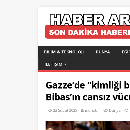
BILIM & TEKNOLOJI
DÜNYA
EĞI
İLETIŞIM
Gazze’de “kimliği b
Bibas’ın cansız vüc
22 Şubat 2025
muhabir
Dünya