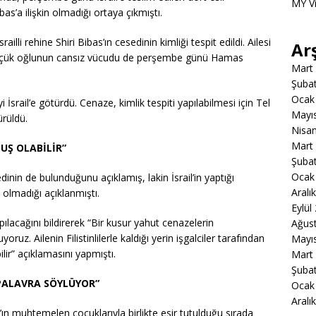
MY V
as’a ilişkin olmadığı ortaya çıkmıştı.
illi rehine Shiri Bibas’ın cesedinin kimliği tespit edildi. Ailesi
Ar
i küçük oğlunun cansız vücudu de perşembe günü Hamas
Mart
Şuba
Ocak
i İsrail’e götürdü. Cenaze, kimlik tespiti yapılabilmesi için Tel
Mayı
ürüldü.
Nisa
Mart
UŞ OLABİLİR”
Şuba
Ocak
nin de bulunduğunu açıklamış, lakin İsrail’in yaptığı
Aralı
olmadığı açıklanmıştı.
Eylül
apılacağını bildirerek “Bir kusur yahut cenazelerin
Ağus
ruz. Ailenin Filistinlilerle kaldığı yerin işgalciler tarafından
Mayı
ir” açıklamasını yapmıştı.
Mart
Şuba
PALAVRA SÖYLÜYOR”
Ocak
Aralı
ın muhtemelen çocuklarıyla birlikte esir tutulduğu sırada