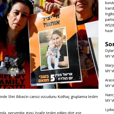
kurul
İran’
İngil
partis
WSJ’d
hazır
So
Dyla
MY V
Marjo
MY V
Arace
MY V
Nanc
nde Shiri Bibas’ın cansız vücudunu Kızılhaç gruplarına teslim
MY V
Lydia
da, perşembe günü İsrail’e teslim edilen dört esir