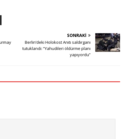
SONRAKI
kurmay
Berlin’deki Holokost Anıtı saldırganı
tutuklandı: “Yahudileri öldürme planı
yapıyordu”