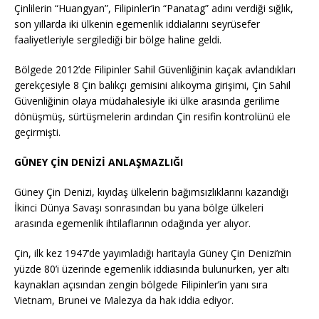
Çinlilerin “Huangyan”, Filipinler’in “Panatag” adını verdiği sığlık,
son yıllarda iki ülkenin egemenlik iddialarını seyrüsefer
faaliyetleriyle sergilediği bir bölge haline geldi.
Bölgede 2012’de Filipinler Sahil Güvenliğinin kaçak avlandıkları
gerekçesiyle 8 Çin balıkçı gemisini alıkoyma girişimi, Çin Sahil
Güvenliğinin olaya müdahalesiyle iki ülke arasında gerilime
dönüşmüş, sürtüşmelerin ardından Çin resifin kontrolünü ele
geçirmişti.
GÜNEY ÇİN DENİZİ ANLAŞMAZLIĞI
Güney Çin Denizi, kıyıdaş ülkelerin bağımsızlıklarını kazandığı
İkinci Dünya Savaşı sonrasından bu yana bölge ülkeleri
arasında egemenlik ihtilaflarının odağında yer alıyor.
Çin, ilk kez 1947’de yayımladığı haritayla Güney Çin Denizi’nin
yüzde 80’i üzerinde egemenlik iddiasında bulunurken, yer altı
kaynakları açısından zengin bölgede Filipinler’in yanı sıra
Vietnam, Brunei ve Malezya da hak iddia ediyor.