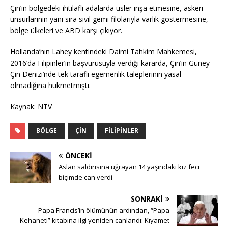
Çin’in bölgedeki ihtilaflı adalarda üsler inşa etmesine, askeri
unsurlarının yanı sıra sivil gemi filolarıyla varlık göstermesine,
bölge ülkeleri ve ABD karşı çıkıyor.
Hollanda’nın Lahey kentindeki Daimi Tahkim Mahkemesi,
2016’da Filipinler’in başvurusuyla verdiği kararda, Çin’in Güney
Çin Denizi’nde tek taraflı egemenlik taleplerinin yasal
olmadığına hükmetmişti.
Kaynak: NTV
BÖLGE
ÇIN
FILIPINLER
ÖNCEKI
Aslan saldırısına uğrayan 14 yaşındaki kız feci
biçimde can verdi
SONRAKI
Papa Francis’in ölümünün ardından, “Papa
Kehaneti” kitabına ilgi yeniden canlandı: Kıyamet