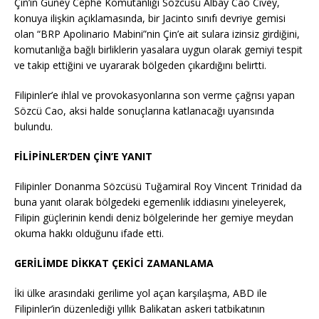
Çin’in Güney Cephe Komutanlığı Sözcüsü Albay Cao Cıvey,
konuya ilişkin açıklamasında, bir Jacinto sınıfı devriye gemisi
olan “BRP Apolinario Mabini”nin Çin’e ait sulara izinsiz girdiğini,
komutanlığa bağlı birliklerin yasalara uygun olarak gemiyi tespit
ve takip ettiğini ve uyararak bölgeden çıkardığını belirtti.
Filipinler’e ihlal ve provokasyonlarına son verme çağrısı yapan
Sözcü Cao, aksi halde sonuçlarına katlanacağı uyarısında
bulundu.
FİLİPİNLER’DEN ÇİN’E YANIT
Filipinler Donanma Sözcüsü Tuğamiral Roy Vincent Trinidad da
buna yanıt olarak bölgedeki egemenlik iddiasını yineleyerek,
Filipin güçlerinin kendi deniz bölgelerinde her gemiye meydan
okuma hakkı olduğunu ifade etti.
GERİLİMDE DİKKAT ÇEKİCİ ZAMANLAMA
İki ülke arasındaki gerilime yol açan karşılaşma, ABD ile
Filipinler’in düzenlediği yıllık Balikatan askeri tatbikatının