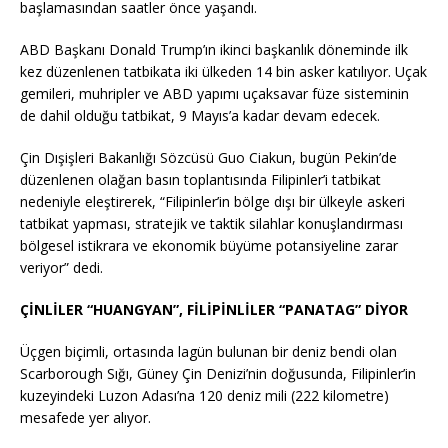
başlamasından saatler önce yaşandı.
ABD Başkanı Donald Trump’ın ikinci başkanlık döneminde ilk
kez düzenlenen tatbikata iki ülkeden 14 bin asker katılıyor. Uçak
gemileri, muhripler ve ABD yapımı uçaksavar füze sisteminin
de dahil olduğu tatbikat, 9 Mayıs’a kadar devam edecek.
Çin Dışişleri Bakanlığı Sözcüsü Guo Ciakun, bugün Pekin’de
düzenlenen olağan basın toplantısında Filipinler’i tatbikat
nedeniyle eleştirerek, “Filipinler’in bölge dışı bir ülkeyle askeri
tatbikat yapması, stratejik ve taktik silahlar konuşlandırması
bölgesel istikrara ve ekonomik büyüme potansiyeline zarar
veriyor” dedi.
ÇİNLİLER “HUANGYAN”, FİLİPİNLİLER “PANATAG” DİYOR
Üçgen biçimli, ortasında lagün bulunan bir deniz bendi olan
Scarborough Sığı, Güney Çin Denizi’nin doğusunda, Filipinler’in
kuzeyindeki Luzon Adası’na 120 deniz mili (222 kilometre)
mesafede yer alıyor.