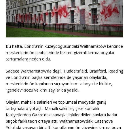
Bu hafta, Londra’nın kuzeydoğusundaki Walthamstow kentinde
meskenlerin ön cephelerinde beliren gizemli kırmızı boyalar
tartışmalara neden oldu.
Sadece Walthamstow’da değil, Huddersfield, Bradford, Reading
ve Londra’nın başka semtlerinde de yaşanan olaylarda,
meskenlerin ön kapılarına sıçrayan kırmızı boya ile birlikte,
“genelev” sözü ve kimi sayılar da yazıldı.
Olaylar, mahalle sakinleri ve toplumsal medyada geniş
tartışmalara yol açtı. Mahallî sakinler, çete kontaklı
faaliyetlerden Gazze’deki savaşla ilişkilendirilen savlara kadar
birçok farklı teori ortaya attı. Walthamstow’daki Cazenove
Yolu’nda yaşayan bir çift, konutlarının ön yüzeyine kırmızı boya