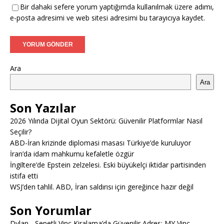
Bir dahaki sefere yorum yaptığımda kullanılmak üzere adımı,
e-posta adresimi ve web sitesi adresimi bu tarayıcıya kaydet.
Ara
Ara
Son Yazılar
2026 Yılında Dijital Oyun Sektörü: Güvenilir Platformlar Nasıl
Seçilir?
ABD-İran krizinde diplomasi masası Türkiye’de kuruluyor
İran’da idam mahkumu kefaletle özgür
İngiltere’de Epstein zelzelesi. Eski büyükelçi iktidar partisinden
istifa etti
WSJ’den tahlil. ABD, İran saldırısı için gereğince hazır değil
Son Yorumlar
Dylan
-
Sepetli Vinç Kiralama’da Güvenilir Adres: MY Vinç