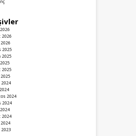
inç
şivler
 2026
t 2026
 2026
s 2025
n 2025
 2025
t 2025
 2025
k 2024
 2024
tos 2024
s 2024
 2024
t 2024
 2024
k 2023