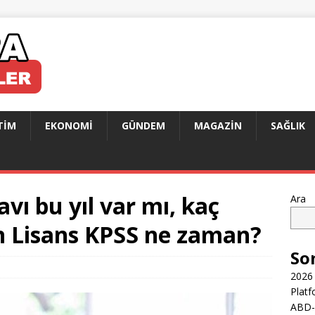
TIM
EKONOMI
GÜNDEM
MAGAZIN
SAĞLIK
vı bu yıl var mı, kaç
Ara
 Ön Lisans KPSS ne zaman?
So
2026 
Platf
ABD-İ