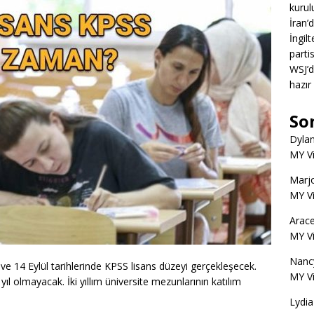
kurul
İran’
İngil
partis
WSJ’d
hazır
So
Dyla
MY V
Marjo
MY V
Arace
MY V
Nanc
ve 14 Eylül tarihlerinde KPSS lisans düzeyi gerçekleşecek.
MY V
l olmayacak. İki yıllım üniversite mezunlarının katılım
Lydia