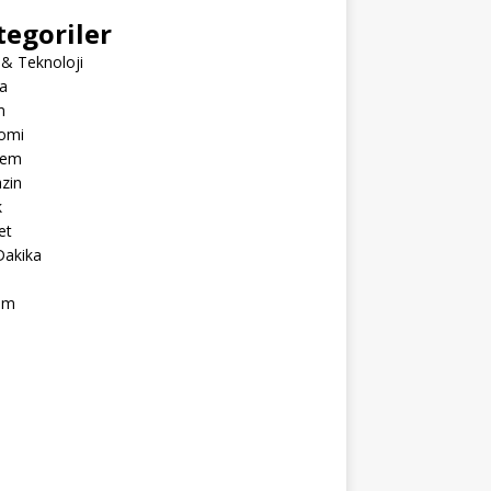
tegoriler
 & Teknoloji
a
m
omi
dem
zin
k
et
Dakika
ım