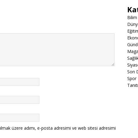
Ka
Bilim
Düny
Eğiti
Ekon
Gün
Maga
Sağlı
Siyas
Son 
Spor
Tanıt
ılmak üzere adımı, e-posta adresimi ve web sitesi adresimi