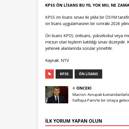
KPSS ÖN LİSANS BU YIL YOK MU, NE ZAM
KPSS ön lisans sınavı iki yılda bir ÖSYM taraf
ön lisans uygulamasının bir sonraki 2026 yılın
Ön lisans KPSS; önlisans, yüksekokul veya mes
mezun olan kişilerin katıldığı sınav düzeyidir
yetenek alanlarında sorular yöneltilir.
Kaynak: NTV
KPSS
ÖN LISANS
ÖNCEKI
Macron: Avrupalı kumandanlarl
haftaya Paris’te bir ortaya gele
İLK YORUM YAPAN OLUN