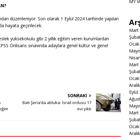
MY V
AN?
ından düzenleniyor. Son olarak 1 Eylül 2024 tarihinde yapılan
Ar
da hayata geçirilecek.
Mart
Şuba
lek yüksekokulu gibi 2 yıllık eğitim veren kurumlardan
Ocak
. KPSS Önlisans sınavında adaylara genel kültür ve genel
Mayı
Nisa
Mart
Şuba
Ocak
Aralı
Eylül
SONRAKI
Ağus
a
Batı Şeria’da abluka: İsrail ordusu 17
Mayı
ceğim
evi yıktı
Mart
Şuba
Ocak
Aralı