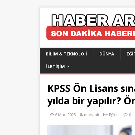
BILIM & TEKNOLOJI
DÜNYA
EĞI
İLETIŞIM
KPSS Ön Lisans sına
yılda bir yapılır?
6 Mart 2025
muhabir
Eğitim
0