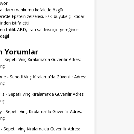
uyor
da idam mahkumu kefaletle özgür
tere’de Epstein zelzelesi. Eski büyükelçi iktidar
inden istifa etti
en tahlil. ABD, İran saldırısı için gereğince
 değil
n Yorumlar
n
-
Sepetli Vinç Kiralama’da Güvenilir Adres:
inç
rie
-
Sepetli Vinç Kiralama’da Güvenilir Adres:
inç
lis
-
Sepetli Vinç Kiralama’da Güvenilir Adres:
inç
y
-
Sepetli Vinç Kiralama’da Güvenilir Adres:
inç
-
Sepetli Vinç Kiralama’da Güvenilir Adres: