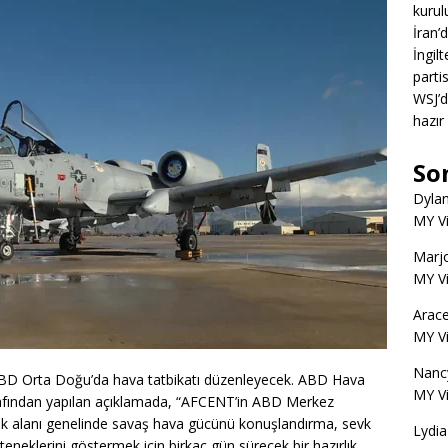
kurul
İran’
İngil
partis
WSJ’d
hazır
So
Dyla
MY V
Marjo
MY V
Arace
MY V
Nanc
 ABD Orta Doğu’da hava tatbikatı düzenleyecek. ABD Hava
MY V
afından yapılan açıklamada, “AFCENT’in ABD Merkez
 alanı genelinde savaş hava gücünü konuşlandırma, sevk
Lydia
teneklerini göstermek için birkaç gün sürecek bir hazırlık