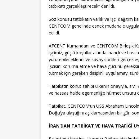
tatbikatı gerçekleştirecek” denildi.
Söz konusu tatbikatın varlık ve işçi dağıtım ka
CENTCOM genelinde esnek müdahale uygulamala
edildi.
AFCENT Kumandanı ve CENTCOM Birleşik Kuvv
işçimiz, güçlü koşullar altında inançlı ve hass
yürütebileceklerini ve savaş sortileri gerçekleş
işçisini koruma etme ve hava gücünü gereksi
tutmak için gereken disiplinli uygulamayı sür
Tatbikatın konut sahibi ülkenin onayıyla, sivil ve
ve hassas halde egemenliğe hürmet unsuru ön p
Tatbikat, CENTCOM’un USS Abraham Lincoln u
Doğu’ya ulaştığını açıklamasından bir gün son
İRAN’DAN TATBİKAT VE HAVA TRAFİĞİ UY
Bu ortada İran ise, Hürmüz Boğazı etrafındaki