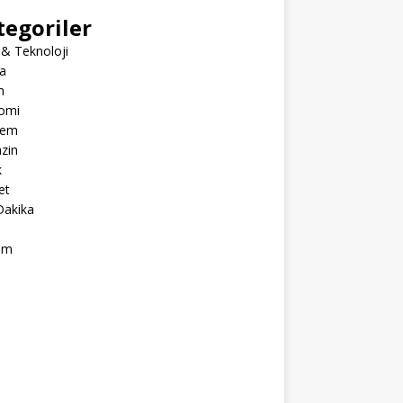
tegoriler
 & Teknoloji
a
m
omi
dem
zin
k
et
Dakika
ım