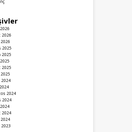
inç
şivler
 2026
t 2026
 2026
s 2025
n 2025
 2025
t 2025
 2025
k 2024
 2024
tos 2024
s 2024
 2024
t 2024
 2024
k 2023