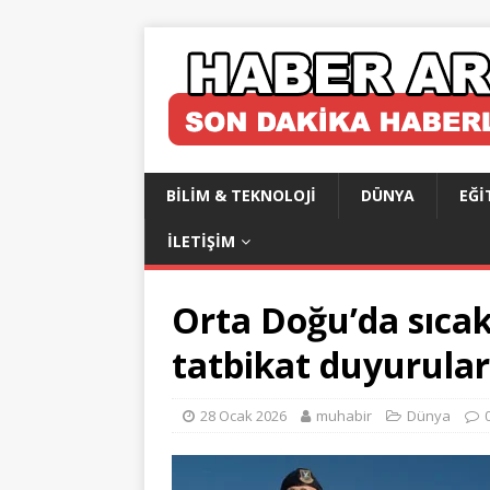
BILIM & TEKNOLOJI
DÜNYA
EĞI
İLETIŞIM
Orta Doğu’da sıcak
tatbikat duyuruları
28 Ocak 2026
muhabir
Dünya