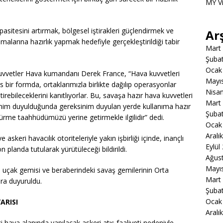
MY V
pasitesini artırmak, bölgesel iştirakleri güçlendirmek ve
Ar
rına hazırlık yapmak hedefiyle gerçekleştirildiği tabir
Mart
Şuba
Ocak
etler Hava kumandanı Derek France, “Hava kuvvetleri
Mayı
as bir formda, ortaklarımızla birlikte dağılıp operasyonlar
Nisa
tirebileceklerini kanıtlıyorlar. Bu, savaşa hazır hava kuvvetleri
Mart
nim duyulduğunda gereksinim duyulan yerde kullanıma hazır
Şuba
dürme taahhüdümüzü yerine getirmekle ilgilidir” dedi.
Ocak
Aralı
 askeri havacılık otoriteleriyle yakın işbirliği içinde, inançlı
Eylül
landa tutularak yürütüleceği bildirildi.
Ağus
Mayı
çak gemisi ve beraberindeki savaş gemilerinin Orta
Mart
ra duyuruldu.
Şuba
Ocak
ARISI
Aralı
 hava alanında yapılacak askeri atış faaliyeti nedeniyle