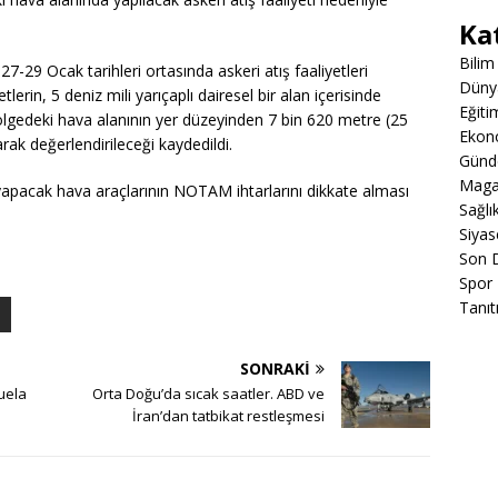
Ka
Bilim
29 Ocak tarihleri ortasında askeri atış faaliyetleri
Düny
lerin, 5 deniz mili yarıçaplı dairesel bir alan içerisinde
Eğiti
 bölgedeki hava alanının yer düzeyinden 7 bin 620 metre (25
Ekon
larak değerlendirileceği kaydedildi.
Gün
Maga
iş yapacak hava araçlarının NOTAM ihtarlarını dikkate alması
Sağlı
Siyas
Son 
Spor
Tanıt
SONRAKI
uela
Orta Doğu’da sıcak saatler. ABD ve
İran’dan tatbikat restleşmesi