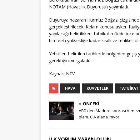
NOTAM (Havacılık Duyurusu) yayımladı.
Duyuruya nazaran Hürmüz Boğazı çizgisinde 27-
gerçekleştirilecek. Kelam konusu askeri faaliyet
yapılacağı belirtilirken, tatbikat müddetince
bin feet) yüksekliğe kadar kısıtlı ve tehlikeli o
Yetkililer, belirtilen tarihlerde bölgeden geç
gerektiğini vurguladı.
Kaynak: NTV
HAVA
KUVVETLER
TATBIKAT
ÖNCEKI
ABD’den Maduro sonrası Venez
planı. CIA alana iniyor
İLK YORUM YAPAN OLUN