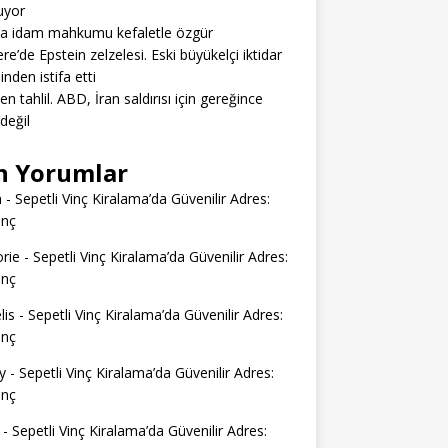
uyor
da idam mahkumu kefaletle özgür
tere’de Epstein zelzelesi. Eski büyükelçi iktidar
inden istifa etti
en tahlil. ABD, İran saldırısı için gereğince
 değil
n Yorumlar
n
-
Sepetli Vinç Kiralama’da Güvenilir Adres:
inç
rie
-
Sepetli Vinç Kiralama’da Güvenilir Adres:
inç
lis
-
Sepetli Vinç Kiralama’da Güvenilir Adres:
inç
y
-
Sepetli Vinç Kiralama’da Güvenilir Adres:
inç
-
Sepetli Vinç Kiralama’da Güvenilir Adres: