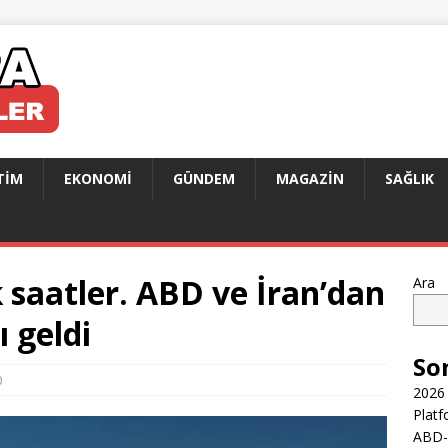
TIM
EKONOMI
GÜNDEM
MAGAZIN
SAĞLIK
 saatler. ABD ve İran’dan
Ara
 geldi
So
0
2026 
Platf
ABD-İ