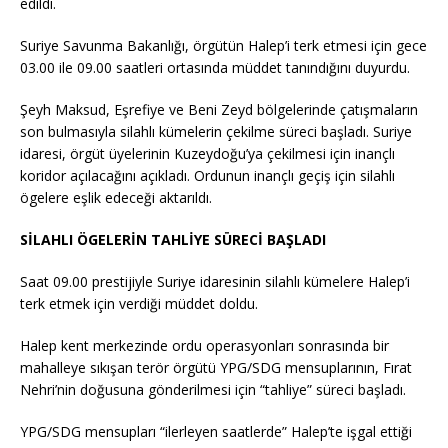
edildi.
Suriye Savunma Bakanlığı, örgütün Halep’i terk etmesi için gece
03.00 ile 09.00 saatleri ortasında müddet tanındığını duyurdu.
Şeyh Maksud, Eşrefiye ve Beni Zeyd bölgelerinde çatışmaların
son bulmasıyla silahlı kümelerin çekilme süreci başladı. Suriye
idaresi, örgüt üyelerinin Kuzeydoğu’ya çekilmesi için inançlı
koridor açılacağını açıkladı. Ordunun inançlı geçiş için silahlı
ögelere eşlik edeceği aktarıldı.
SİLAHLI ÖGELERİN TAHLİYE SÜRECİ BAŞLADI
Saat 09.00 prestijiyle Suriye idaresinin silahlı kümelere Halep’i
terk etmek için verdiği müddet doldu.
Halep kent merkezinde ordu operasyonları sonrasında bir
mahalleye sıkışan terör örgütü YPG/SDG mensuplarının, Fırat
Nehri’nin doğusuna gönderilmesi için “tahliye” süreci başladı.
YPG/SDG mensupları “ilerleyen saatlerde” Halep’te işgal ettiği