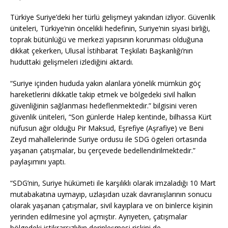
Türkiye Suriye’deki her türlü gelişmeyi yakından izliyor. Güvenlik
üniteleri, Türkiye’nin öncelikli hedefinin, Suriye’nin siyasi birliği,
toprak bütünlüğü ve merkezi yapısının korunması olduğuna
dikkat çekerken, Ulusal İstihbarat Teşkilatı Başkanlığı’nın
huduttaki gelişmeleri izlediğini aktardı.
“Suriye içinden hududa yakın alanlara yönelik mümkün göç
hareketlerini dikkatle takip etmek ve bölgedeki sivil halkın
güvenliğinin sağlanması hedeflenmektedir.” bilgisini veren
güvenlik üniteleri, “Son günlerde Halep kentinde, bilhassa Kürt
nüfusun ağır olduğu Pir Maksud, Eşrefiye (Aşrafiye) ve Beni
Zeyd mahallelerinde Suriye ordusu ile SDG ögeleri ortasında
yaşanan çatışmalar, bu çerçevede bedellendirilmektedir.”
paylaşımını yaptı.
“SDG’nin, Suriye hükümeti ile karşılıklı olarak imzaladığı 10 Mart
mutabakatına uymayıp, uzlaşıdan uzak davranışlarının sonucu
olarak yaşanan çatışmalar, sivil kayıplara ve on binlerce kişinin
yerinden edilmesine yol açmıştır. Ayrıyeten, çatışmalar
bölgedeki istikrarsızlığın derinleşmesi riskini de