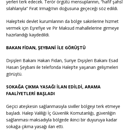
yerleri terk edecek. Terör örgütü mensuplarının, “hafif şahsî
silahlarıyla” Fırat Irmağı’nın doğusuna geçeceği söz edildi.
Halep’teki devlet kurumlarının da bölge sakinlerine hizmet
vermek için Eşrefiye ve Pir Maksud mahallelerine girmeye
hazırlandığı kaydedildi.
BAKAN FİDAN, ŞEYBANİ İLE GÖRÜŞTÜ
Dışişleri Bakanı Hakan Fidan, Suriye Dışişleri Bakanı Esad
Hasan Şeybani ile telefonda Halep’te yaşanan gelişmeleri
görüştü.
SOKAĞA ÇIKMA YASAĞI İLAN EDİLDİ, ARAMA
FAALİYETLERİ BAŞLADI
Geçici ateşkesin sağlanmasıyla siviller bölgeyi terk etmeye
başladı. Halep Valiliği İç Güvenlik Komutanlığı, güvenliğin
sağlanması maksadıyla bölgede ikinci bir duyuruya kadar
sokağa çıkma yasağı ilan etti.