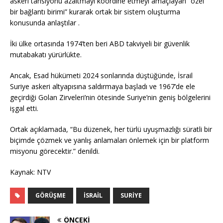
askeri tansiyonu azaltmayı koordine etmeyi amaçlayan “özel
bir bağlantı birimi” kurarak ortak bir sistem oluşturma
konusunda anlaştılar .
İki ülke ortasında 1974’ten beri ABD takviyeli bir güvenlik
mutabakatı yürürlükte.
Ancak, Esad hükümeti 2024 sonlarında düştüğünde, İsrail
Suriye askeri altyapısına saldırmaya başladı ve 1967’de ele
geçirdiği Golan Zirveleri’nin ötesinde Suriye’nin geniş bölgelerini
işgal etti.
Ortak açıklamada, “Bu düzenek, her türlü uyuşmazlığı süratli bir
biçimde çözmek ve yanlış anlamaları önlemek için bir platform
misyonu görecektir.” denildi.
Kaynak: NTV
GÖRÜŞME
İSRAIL
SURIYE
ÖNCEKI