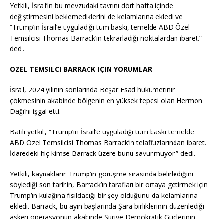
Yetkili, İsrail’in bu mevzudaki tavrını dört hafta içinde
değiştirmesini beklemediklerini de kelamlarına ekledi ve
“Trump’ın İsrail’e uyguladığı tüm baskı, temelde ABD Özel
Temsilcisi Thomas Barrack’ın tekrarladığı noktalardan ibaret.”
dedi.
ÖZEL TEMSİLCİ BARRACK İÇİN YORUMLAR
İsrail, 2024 yılının sonlarında Beşar Esad hükümetinin
çökmesinin akabinde bölgenin en yüksek tepesi olan Hermon
Dağı’nı işgal etti.
Batılı yetkili, “Trump’ın İsrail’e uyguladığı tüm baskı temelde
ABD Özel Temsilcisi Thomas Barrack’ın telaffuzlarından ibaret.
İdaredeki hiç kimse Barrack üzere bunu savunmuyor.” dedi.
Yetkili, kaynakların Trump’ın görüşme sırasında belirlediğini
söylediği son tarihin, Barrack’ın tarafları bir ortaya getirmek için
Trump’ın kulağına fısıldadığı bir şey olduğunu da kelamlarına
ekledi. Barrack, bu ayın başlarında Şara birliklerinin düzenlediği
askeri operasyonun akabinde Suriye Demokratik Güçlerinin