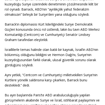
kuzeydoğu Suriye üzerindeki denetiminin çözülmesinde kilit bir
rol oynadı. Barrack, ABD’nin “ayrılıkçılık yahut federalizm
olmaksızın” birleşik bir Suriye’den yana olduğunu söyledi.
Barrack’ın diplomasisi Kürt liderliğindeki Suriye Demokratik
Güçleri konusunda öncü rol üstlendi, lakin bu tavrı ABD Merkez
Komutanlığı (Centcom) ve Cumhuriyetçi Senatör Lindsey
Graham tarafından eleştirildi.
İsraillilerle temas halinde olan batılı bir kaynak, İsrail’in ABD’nin
bölünmüş olduğunu bildiğini ve Hermon Dağı’nı, Suriye’nin
kuzeydoğusundan farklı olarak, ulusal güvenlik sorunu olarak
gördüğünü söyledi.
Aynı yetkili, “Centcom ve Cumhuriyetçi milletvekilleri Suriye’nin
Kürtlere yönelik saldırısına karşı çıkarken, Barrack bunu
destekledi.” dedi.
Bu ayın başlarında Paris’te ABD arabuluculuğuyla yapılan
görüşmelerin akabinde Suriye ve İsrail, istihbarat paylaşımını ve