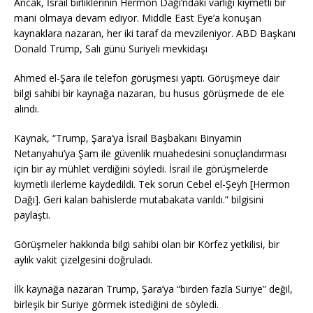
Ancak, İsrail birliklerinin Hermon Dağı’ndaki varlığı kıymetli bir
mani olmaya devam ediyor. Middle East Eye’a konuşan
kaynaklara nazaran, her iki taraf da mevzileniyor. ABD Başkanı
Donald Trump, Salı günü Suriyeli mevkidaşı
Ahmed el-Şara ile telefon görüşmesi yaptı. Görüşmeye dair
bilgi sahibi bir kaynağa nazaran, bu husus görüşmede de ele
alındı.
Kaynak, “Trump, Şara’ya İsrail Başbakanı Binyamin
Netanyahu’ya Şam ile güvenlik muahedesini sonuçlandırması
için bir ay mühlet verdiğini söyledi. İsrail ile görüşmelerde
kıymetli ilerleme kaydedildi. Tek sorun Cebel el-Şeyh [Hermon
Dağı]. Geri kalan bahislerde mutabakata varıldı.” bilgisini
paylaştı.
Görüşmeler hakkında bilgi sahibi olan bir Körfez yetkilisi, bir
aylık vakit çizelgesini doğruladı.
İlk kaynağa nazaran Trump, Şara’ya “birden fazla Suriye” değil,
birleşik bir Suriye görmek istediğini de söyledi.