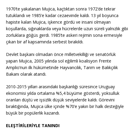
1970’te yakalanan Mujica, kaçtıktan sonra 1972’de tekrar
tutuklandı ve 1985’e kadar cezaevinde kaldı. 13 yıl boyunca
hapiste kalan Mujica, işkence gördü ve insani olmayan
koşullarda, sığınaklarda veya hücrelerde uzun süreli yalnızlık gibi
zorluklara göğüs gerdi. 1985’te askeri rejimin sona ermesiyle
çıkan bir af kapsamında serbest bırakıldı.
Devlet başkanı olmadan önce milletvekilliği ve senatörlük
yapan Mujica, 2005 yılında sol eğilimli koalisyon Frente
Amplio’nun ilk hükümetinde Hayvancılık, Tarım ve Balıkçılık
Bakanı olarak atandı.
2010-2015 yılları arasındaki başkanlığı süresince Uruguay
ekonomisi yılda ortalama %5,4 büyüme gösterdi, yoksulluk
oranları düştü ve işsizlik düşük seviyelerde kaldı. Görevini
bıraktığında, Mujica ülke içinde %70’e yakın bir halk desteğiyle
büyük bir popülerlik kazandı.
ELEŞTİRİLERİYLE TANINDI