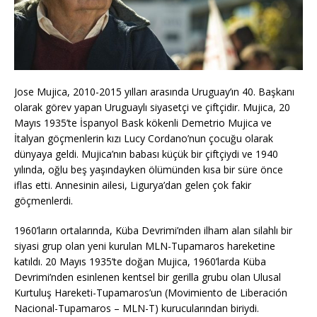
Jose Mujica, 2010-2015 yılları arasında Uruguay’ın 40. Başkanı
olarak görev yapan Uruguaylı siyasetçi ve çiftçidir. Mujica, 20
Mayıs 1935’te İspanyol Bask kökenli Demetrio Mujica ve
İtalyan göçmenlerin kızı Lucy Cordano’nun çocuğu olarak
dünyaya geldi. Mujica’nın babası küçük bir çiftçiydi ve 1940
yılında, oğlu beş yaşındayken ölümünden kısa bir süre önce
iflas etti. Annesinin ailesi, Ligurya’dan gelen çok fakir
göçmenlerdi.
1960’ların ortalarında, Küba Devrimi’nden ilham alan silahlı bir
siyasi grup olan yeni kurulan MLN-Tupamaros hareketine
katıldı. 20 Mayıs 1935’te doğan Mujica, 1960’larda Küba
Devrimi’nden esinlenen kentsel bir gerilla grubu olan Ulusal
Kurtuluş Hareketi-Tupamaros’un (Movimiento de Liberación
Nacional-Tupamaros – MLN-T) kurucularından biriydi.