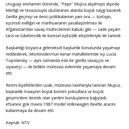
Uruguay sınırlarının ötesinde, “Pepe” Mujica alışılmışın dışında
liderliği ve tevazusuyla uluslararası alanda büyük saygı kazandı.
Gerilla geçmişi ve ilerici politikalarının yanı sıra — kürtajın,
eşcinsel evliliğin ve marihuananın yasallaştırılması ile
Afganistan’dan savaş mültecilerinin kabulü gibi — sade yaşam
tarzı ve tüketimcilik ile küresel eşitsizlik eleştirileriyle de tanındı.
Başkanlığı boyunca geleneksel başkanlık konutunda yaşamayı
reddederek, Montevideo’nun kenar mahallelerinde eşi Lucía
Topolansky — aynı zamanda eski bir gerilla savaşçısı ve
siyasetçi — ile birlikte mütevazı evlerinde yaşamaya devam
etti.
Resmi kıyafetlerden uzak, mütevazı tavırlarıyla tanınan Mujica,
başkanlık maaşının büyük kısmını yoksullara ve küçük
girişimcilere destek olan yardım kuruluşlarına bağışladı;
efsanevi gök mavisi 1987 model Volkswagen Beetle aracını
kullanmaya da devam etti.
Kaynak: NTV