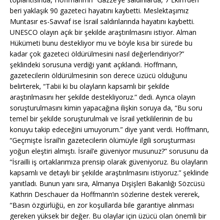
beri yaklaşık 90 gazeteci hayatını kaybetti. Meslektaşımız
Muntasır es-Savvaf ise İsrail saldırılarında hayatını kaybetti.
UNESCO olayın açık bir şekilde araştırılmasını istiyor. Alman
Hükümeti bunu destekliyor mu ve böyle kısa bir sürede bu
kadar çok gazeteci öldürülmesini nasıl değerlendiriyor?”
şeklindeki sorusuna verdiği yanıt açıklandı. Hoffmann,
gazetecilerin öldürülmesinin son derece üzücü olduğunu
belirterek, “Tabii ki bu olayların kapsamlı bir şekilde
araştırılmasını her şekilde destekliyoruz.” dedi. Ayrıca olayın
soruşturulmasını kimin yapacağına ilişkin soruya da, “Bu soru
temel bir şekilde soruşturulmalı ve İsrail yetkililerinin de bu
konuyu takip edeceğini umuyorum.” diye yanıt verdi. Hoffmann,
“Geçmişte İsrail’in gazetecilerin ölümüyle ilgili soruşturması
yoğun eleştiri almıştı. İsrail’e güveniyor musunuz?” sorusunu da
“İsrailli iş ortaklarımıza prensip olarak güveniyoruz. Bu olayların
kapsamlı ve detaylı bir şekilde araştırılmasını istiyoruz.” şeklinde
yanıtladı. Bunun yanı sıra, Almanya Dışişleri Bakanlığı Sözcüsü
Kathrin Deschauer da Hoffmann’ın sözlerine destek vererek,
“Basın özgürlüğü, en zor koşullarda bile garantiye alınması
gereken yüksek bir değer. Bu olaylar için üzücü olan önemli bir